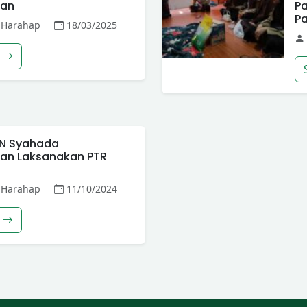
uan
P
P
 Harahap
18/03/2025
IN Syahada
an Laksanakan PTR
 Harahap
11/10/2024