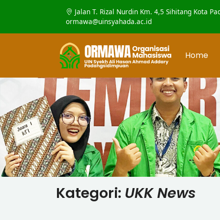
Jalan T. Rizal Nurdin Km. 4,5 Sihitang Kota 
ormawa@uinsyahada.ac.id
Home
Kategori:
UKK News