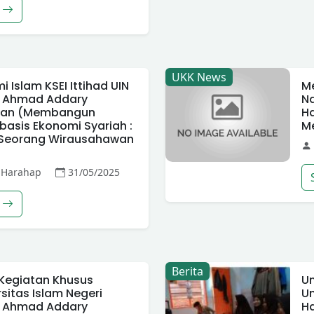
UKK News
 Islam KSEI Ittihad UIN
Me
n Ahmad Addary
Na
uan (Membangun
H
basis Ekonomi Syariah :
M
if Seorang Wirausahawan
 Harahap
31/05/2025
Berita
 Kegiatan Khusus
Un
sitas Islam Negeri
Un
n Ahmad Addary
H