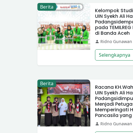
Berita
Kelompok Studi 
UIN Syekh Ali 
Padangsidempu
pada TEMILREG
di Banda Aceh
Ridno Gunawan
Selengkapnya
Berita
Racana KH.Wah
UIN Syekh Ali 
Padangsidimpu
Menjadi Petuga
Memperingati Har
Pancasila yang
Ridno Gunawan