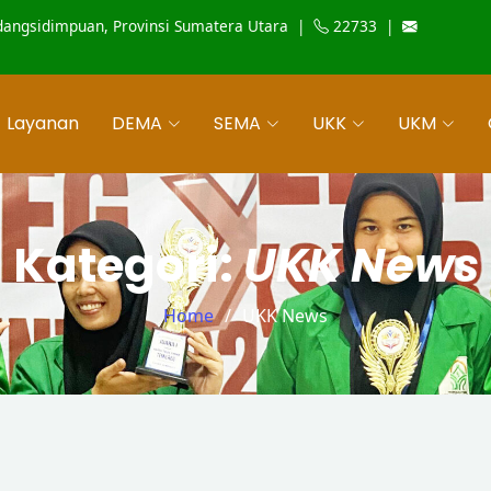
Padangsidimpuan, Provinsi Sumatera Utara |
22733 |
Layanan
DEMA
SEMA
UKK
UKM
Kategori:
UKK News
Home
UKK News