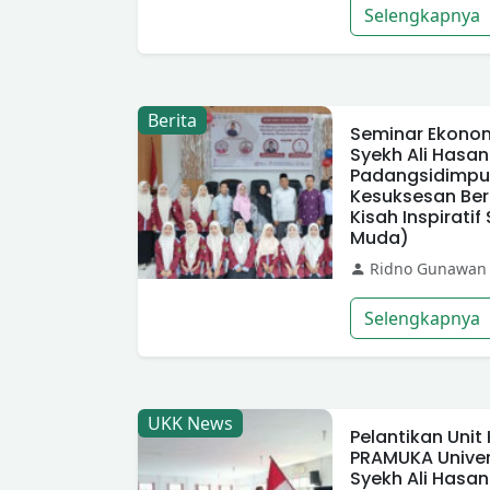
Selengkapnya
Berita
Seminar Ekonomi
Syekh Ali Hasa
Padangsidimp
Kesuksesan Ber
Kisah Inspirat
Muda)
Ridno Gunawan
Selengkapnya
UKK News
Pelantikan Unit
PRAMUKA Univer
Syekh Ali Hasa