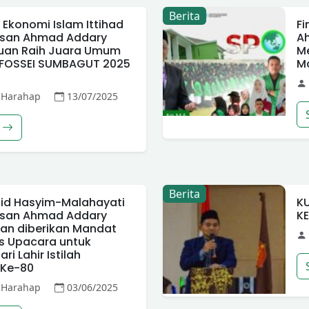
Berita
Ekonomi Islam Ittihad
Fi
Hasan Ahmad Addary
A
an Raih Juara Umum
M
 FOSSEI SUMBAGUT 2025
Ma
 Harahap
13/07/2025
Berita
id Hasyim-Malahayati
K
Hasan Ahmad Addary
K
an diberikan Mandat
s Upacara untuk
i Lahir Istilah
 Ke-80
 Harahap
03/06/2025